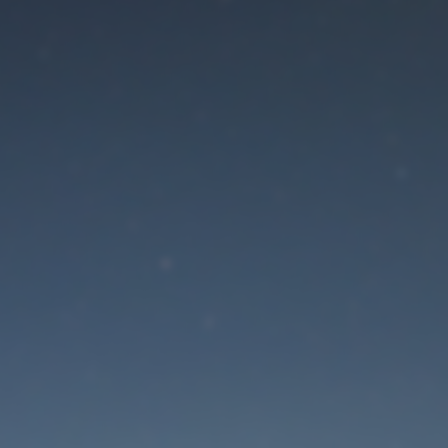
Siden er ved at blive
opdateret
Vi kan kontaktes på 55 06 06